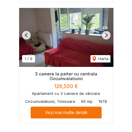
Previous
Next
1
/
9
Harta
3 camere la parter cu centrala
Circumvalatiunii
126,500 €
Apartament cu 3 camere de vânzare
Circumvalatiunii, Timisoara
65 mp
1978
Vezi mai multe detalii