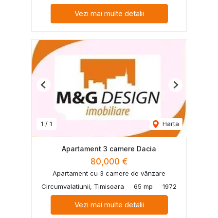
Vezi mai multe detalii
Previous
Next
1
/
1
Harta
Apartament 3 camere Dacia
80,000 €
Apartament cu 3 camere de vânzare
Circumvalatiunii, Timisoara
65 mp
1972
Vezi mai multe detalii