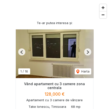
Te-ar putea interesa și:
Previous
Next
1
/
16
Harta
Vând apartament cu 3 camere zona
centrala
128,000 €
Apartament cu 3 camere de vânzare
Take Ionescu, Timisoara
68 mp