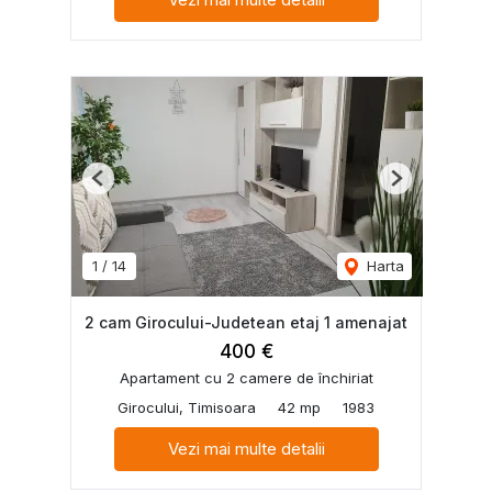
Previous
Next
1
/
14
Harta
2 cam Girocului-Judetean etaj 1 amenajat
400 €
Apartament cu 2 camere de închiriat
Girocului, Timisoara
42 mp
1983
Vezi mai multe detalii