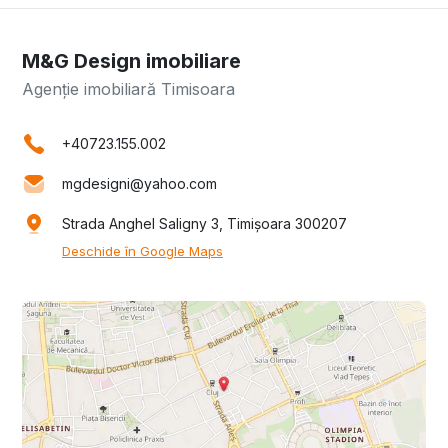
M&G Design imobiliare
Agenție imobiliară Timisoara
+40723.155.002
mgdesigni@yahoo.com
Strada Anghel Saligny 3, Timișoara 300207
Deschide în Google Maps