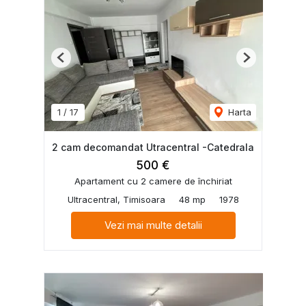
Previous
Next
1
/
17
Harta
2 cam decomandat Utracentral -Catedrala
500 €
Apartament cu 2 camere de închiriat
Ultracentral, Timisoara
48 mp
1978
Vezi mai multe detalii