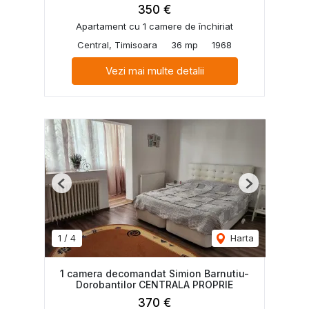
350 €
Apartament cu 1 camere de închiriat
Central, Timisoara
36 mp
1968
Vezi mai multe detalii
Previous
Next
1
/
4
Harta
1 camera decomandat Simion Barnutiu-
Dorobantilor CENTRALA PROPRIE
370 €