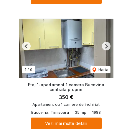
Previous
Next
1
/
9
Harta
Etaj 1-apartament 1 camera Bucovina
centrala proprie
350 €
Apartament cu 1 camere de închiriat
Bucovina, Timisoara
35 mp
1988
Vezi mai multe detalii