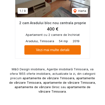
1
/
9
Harta
2 cam Aradului bloc nou centrala proprie
400 €
Apartament cu 2 camere de închiriat
Aradului, Timisoara
54 mp
2019
Vezi mai multe detalii
M&G Design imobiliare, Agenție imobiliară Timisoara, va
ofera 1855 oferte imobiliare, actualizate la zi, din categorii
precum
apartamente de vânzare Timisoara
,
apartamente
de vânzare Timisoara
,
apartamente de vânzare Timisoara
,
apartamente de vânzare Giroc
sau
apartamente de
vânzare Timisoara
.