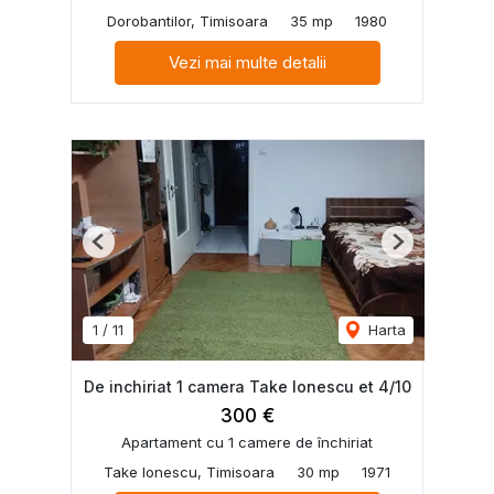
Dorobantilor, Timisoara
35 mp
1980
Vezi mai multe detalii
Previous
Next
1
/
11
Harta
De inchiriat 1 camera Take Ionescu et 4/10
300 €
Apartament cu 1 camere de închiriat
Take Ionescu, Timisoara
30 mp
1971