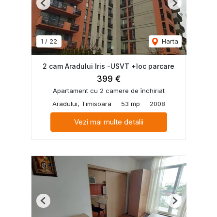
Previous
Next
1
/
22
Harta
2 cam Aradului Iris -USVT +loc parcare
399 €
Apartament cu 2 camere de închiriat
Aradului, Timisoara
53 mp
2008
Vezi mai multe detalii
Previous
Next