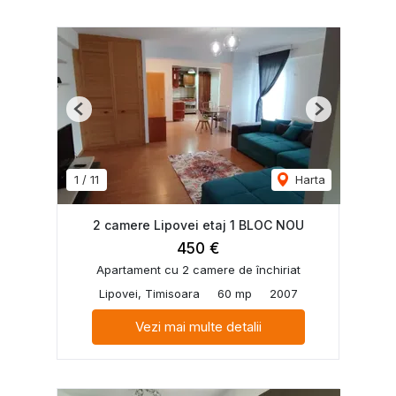
Previous
Next
1
/
11
Harta
2 camere Lipovei etaj 1 BLOC NOU
450 €
Apartament cu 2 camere de închiriat
Lipovei, Timisoara
60 mp
2007
Vezi mai multe detalii