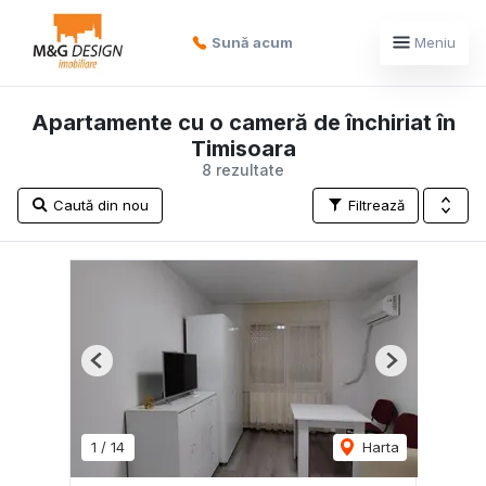
Sună acum
Meniu
Apartamente cu o cameră de închiriat în
Timisoara
8 rezultate
Caută din nou
Filtrează
Previous
Next
1
/
14
Harta