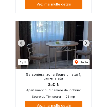
Vezi mai multe detalii
Previous
Next
1
/
8
Harta
Garsoniera, zona Soarelui, etaj 1,
,amenajata
350 €
Apartament cu 1 camere de închiriat
Soarelui, Timisoara
28 mp
Vezi mai multe detalii