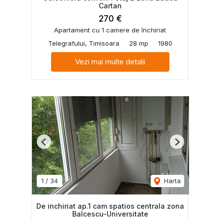
Cartan
270 €
Apartament cu 1 camere de închiriat
Telegrafului, Timisoara
28 mp
1980
Vezi mai multe detalii
Previous
Next
1
/
34
Harta
De inchiriat ap.1 cam spatios centrala zona
Balcescu-Universitate