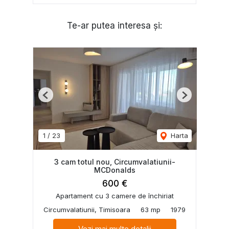
Te-ar putea interesa și:
Previous
Next
1
/
23
Harta
3 cam totul nou, Circumvalatiunii-
MCDonalds
600 €
Apartament cu 3 camere de închiriat
Circumvalatiunii, Timisoara
63 mp
1979
Vezi mai multe detalii