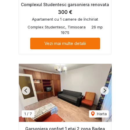
Complexul Studentesc garsoniera renovata
300 €
Apartament cu 1 camere de închiriat
Complex Studentesc, Timisoara
26 mp
1975
Vezi mai multe detalii
Previous
Next
1
/
7
Harta
Garsoniera confort 1 etaj 2 zona Badea