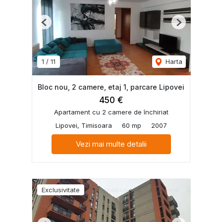
Previous
Next
1
/
11
Harta
Bloc nou, 2 camere, etaj 1, parcare Lipovei
450 €
Apartament cu 2 camere de închiriat
Lipovei, Timisoara
60 mp
2007
Vezi mai multe detalii
Exclusivitate