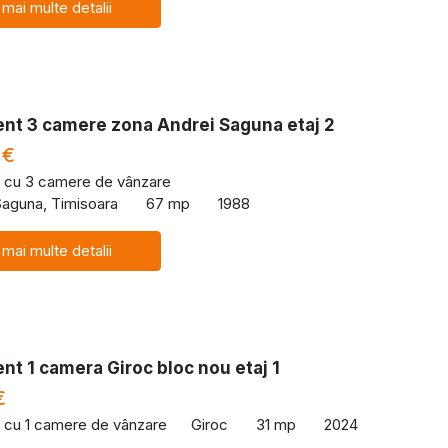
 mai multe detalii
nt 3 camere zona Andrei Saguna etaj 2
 €
 cu 3 camere de vânzare
Saguna, Timisoara
67 mp
1988
 mai multe detalii
t 1 camera Giroc bloc nou etaj 1
€
 cu 1 camere de vânzare
Giroc
31 mp
2024