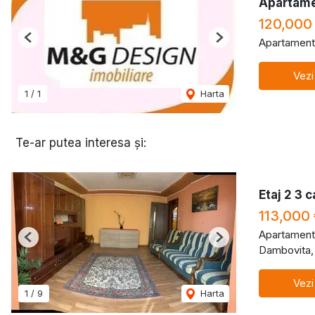
Apartame
120,000
Apartament
Previous
Next
Vezi
1
/
1
Harta
Te-ar putea interesa și:
Etaj 2 3 
113,000
Apartament
Previous
Next
Dambovita,
Vezi
1
/
9
Harta