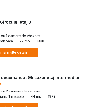
Girocului etaj 3
€
 cu 1 camere de vânzare
Timisoara
27 mp
1980
 mai multe detalii
 decomandat Gh Lazar etaj intermediar
€
 cu 2 camere de vânzare
iunii, Timisoara
44 mp
1979