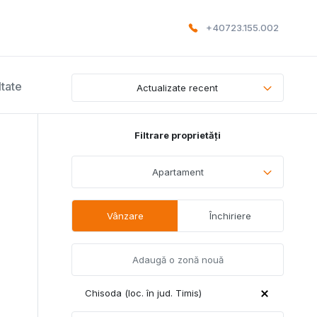
+40723.155.002
ltate
Actualizate recent
Filtrare proprietăți
Apartament
Vânzare
Închiriere
Chisoda (loc. în jud. Timis)