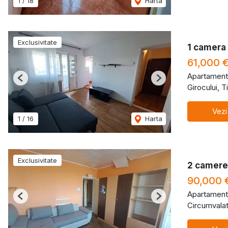
1
/
18
Harta
Exclusivitate
1 camera 
61,000 
Apartament
Previous
Next
Girocului, 
Vezi
1
/
16
Harta
Exclusivitate
2 camere
90,000 
Apartament
Previous
Next
Circumvalat