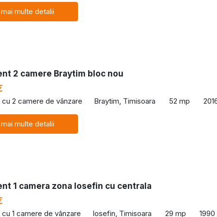
 mai multe detalii
nt 2 camere Braytim bloc nou
€
 cu 2 camere de vânzare
Braytim, Timisoara
52 mp
201
 mai multe detalii
nt 1 camera zona Iosefin cu centrala
€
 cu 1 camere de vânzare
Iosefin, Timisoara
29 mp
1990