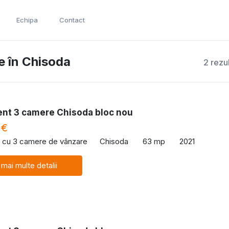
Echipa
Contact
e în Chisoda
2 rezu
nt 3 camere Chisoda bloc nou
 €
 cu 3 camere de vânzare
Chisoda
63 mp
2021
 mai multe detalii