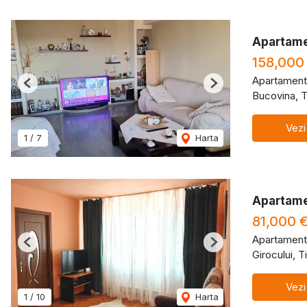
Apartame
158,000
Apartament
Previous
Next
Bucovina, T
Vezi
1
/
7
Harta
Apartame
81,000 
Apartament
Previous
Next
Girocului, 
Vezi
1
/
10
Harta