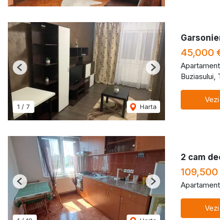
Garsonie
45,000 
Apartament
Previous
Next
Buziasului,
Vezi
1
/
7
Harta
2 cam de
109,500
Apartament
Previous
Next
Vezi