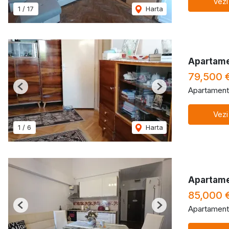
Vezi
1
/
17
Harta
Apartame
79,500 
Apartament
Previous
Next
Vezi
1
/
6
Harta
Apartame
85,000 
Apartament
Previous
Next