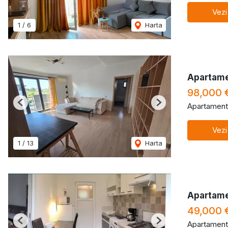
Vezi
1
/
6
Harta
Apartame
98,000 
Apartament
Previous
Next
Vezi
1
/
13
Harta
Apartame
49,000 
Apartament
Previous
Next