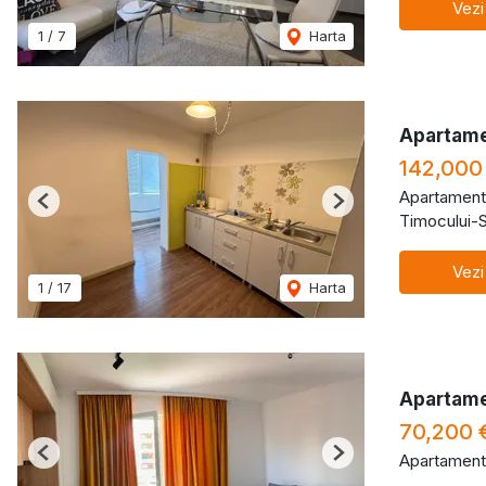
Vezi
1
/
7
Harta
Apartame
142,000
Apartament
Previous
Next
Timocului-
Vezi
1
/
17
Harta
Apartamen
70,200 
Apartament
Previous
Next