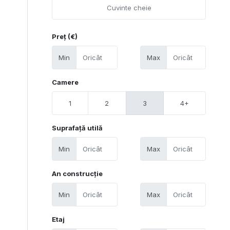
Preț (€)
Min
Max
Camere
1
2
3
4+
Suprafață utilă
Min
Max
An construcție
Min
Max
Etaj