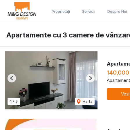
Proprietăți
Servicii
Despre Noi
Apartamente cu 3 camere de vânzar
Apartame
140,000
Apartament
Previous
Next
Vezi
1
/
9
Harta