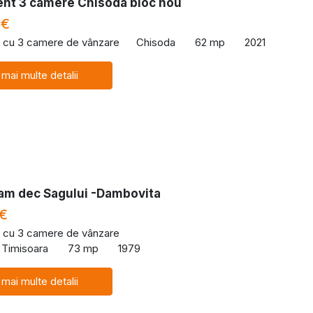
nt 3 camere Chisoda bloc nou
 €
 cu 3 camere de vânzare
Chisoda
62 mp
2021
 mai multe detalii
cam dec Sagului -Dambovita
 €
 cu 3 camere de vânzare
 Timisoara
73 mp
1979
 mai multe detalii