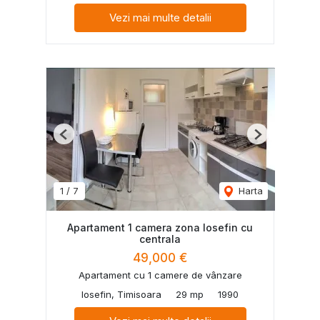
Vezi mai multe detalii
Previous
Next
1
/
7
Harta
Apartament 1 camera zona Iosefin cu
centrala
49,000 €
Apartament cu 1 camere de vânzare
Iosefin, Timisoara
29 mp
1990