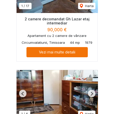
1
/
17
Harta
2 camere decomandat Gh Lazar etaj
intermediar
90,000 €
Apartament cu 2 camere de vânzare
Circumvalatiunii, Timisoara
44 mp
1979
Vezi mai multe detalii
Previous
Next
1
/
6
Harta