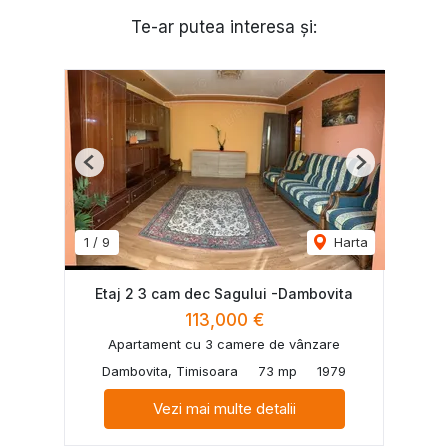
Te-ar putea interesa și:
Previous
Next
1
/
9
Harta
Etaj 2 3 cam dec Sagului -Dambovita
113,000 €
Apartament cu 3 camere de vânzare
Dambovita, Timisoara
73 mp
1979
Vezi mai multe detalii