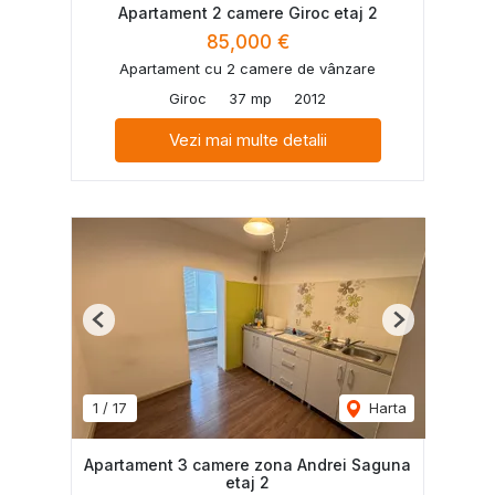
Apartament 2 camere Giroc etaj 2
85,000 €
Apartament cu 2 camere de vânzare
Giroc
37 mp
2012
Vezi mai multe detalii
Previous
Next
1
/
17
Harta
Apartament 3 camere zona Andrei Saguna
etaj 2