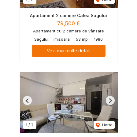
Apartament 2 camere Calea Sagului
79,500 €
Apartament cu 2 camere de vânzare
Sagului, Timisoara
53 mp
1980
Vezi mai multe detalii
Previous
Next
1
/
7
Harta