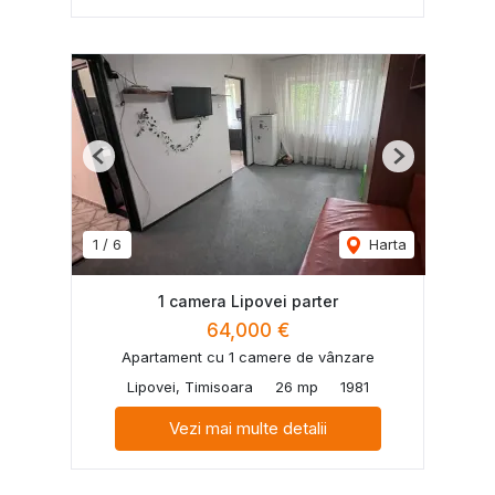
Previous
Next
1
/
6
Harta
1 camera Lipovei parter
64,000 €
Apartament cu 1 camere de vânzare
Lipovei, Timisoara
26 mp
1981
Vezi mai multe detalii