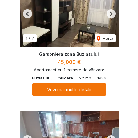
Previous
Next
1
/
7
Harta
Garsoniera zona Buziasului
45,000 €
Apartament cu 1 camere de vânzare
Buziasului, Timisoara
22 mp
1986
Vezi mai multe detalii