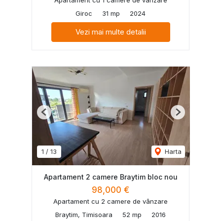
Giroc
31 mp
2024
Vezi mai multe detalii
Previous
Next
1
/
13
Harta
Apartament 2 camere Braytim bloc nou
98,000 €
Apartament cu 2 camere de vânzare
Braytim, Timisoara
52 mp
2016