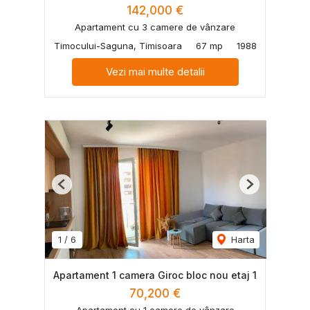
142,000 €
Apartament cu 3 camere de vânzare
Timocului-Saguna, Timisoara
67 mp
1988
Vezi mai multe detalii
Previous
Next
1
/
6
Harta
Apartament 1 camera Giroc bloc nou etaj 1
70,200 €
Apartament cu 1 camere de vânzare