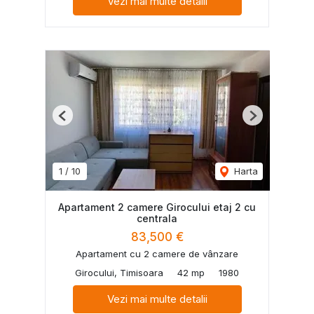
Vezi mai multe detalii
Previous
Next
1
/
10
Harta
Apartament 2 camere Girocului etaj 2 cu
centrala
83,500 €
Apartament cu 2 camere de vânzare
Girocului, Timisoara
42 mp
1980
Vezi mai multe detalii