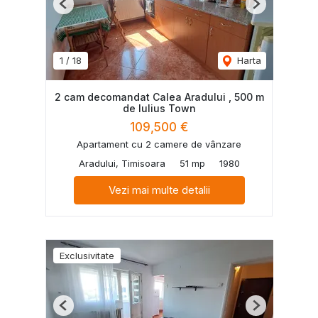
Previous
Next
1
/
18
Harta
2 cam decomandat Calea Aradului , 500 m
de Iulius Town
109,500 €
Apartament cu 2 camere de vânzare
Aradului, Timisoara
51 mp
1980
Vezi mai multe detalii
Exclusivitate
Previous
Next