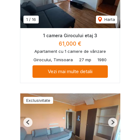
1
/
16
Harta
1 camera Girocului etaj 3
61,000 €
Apartament cu 1 camere de vânzare
Girocului, Timisoara
27 mp
1980
Vezi mai multe detalii
Exclusivitate
Previous
Next