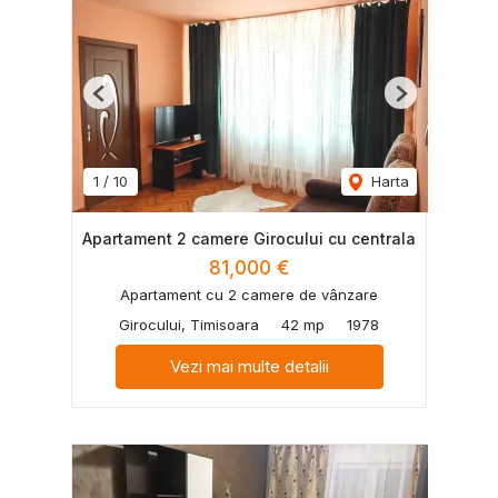
Previous
Next
1
/
10
Harta
Apartament 2 camere Girocului cu centrala
81,000 €
Apartament cu 2 camere de vânzare
Girocului, Timisoara
42 mp
1978
Vezi mai multe detalii