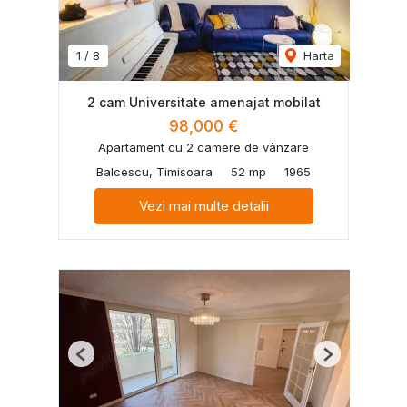
1
/
8
Harta
2 cam Universitate amenajat mobilat
98,000 €
Apartament cu 2 camere de vânzare
Balcescu, Timisoara
52 mp
1965
Vezi mai multe detalii
Previous
Next