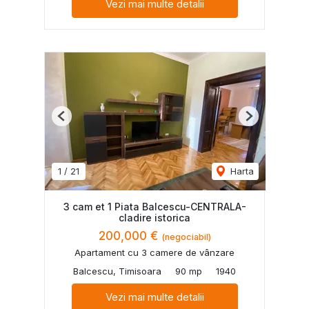
Vezi mai multe detalii
Previous
Next
1
/
21
Harta
3 cam et 1 Piata Balcescu-CENTRALA-
cladire istorica
200,000 €
(negociabil)
Apartament cu 3 camere de vânzare
Balcescu, Timisoara
90 mp
1940
Vezi mai multe detalii