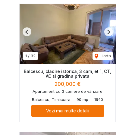
Previous
Next
1
/
32
Harta
Balcescu, cladire istorica, 3 cam, et 1, CT,
AC si gradina privata
200,000 €
Apartament cu 3 camere de vânzare
Balcescu, Timisoara
90 mp
1940
Vezi mai multe detalii