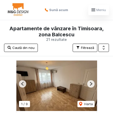
Sună acum
Meniu
Apartamente de vânzare în Timisoara,
zona Balcescu
21 rezultate
Caută din nou
Filtrează
Previous
Next
1
/
9
Harta