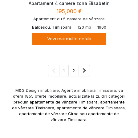
Apartament 4 camere zona Elisabetin
195,000 €
Apartament cu 5 camere de vânzare
Balcescu, Timisoara
120 mp
1960
Vezi mai multe detalii
Pagina anterioară
Pagina următoare
1
2
M&G Design imobiliare, Agenție imobiliară Timisoara, va
ofera 1855 oferte imobiliare, actualizate la zi, din categorii
precum
apartamente de vânzare Timisoara
,
apartamente
de vânzare Timisoara
,
apartamente de vânzare Timisoara
,
apartamente de vânzare Giroc
sau
apartamente de
vânzare Timisoara
.