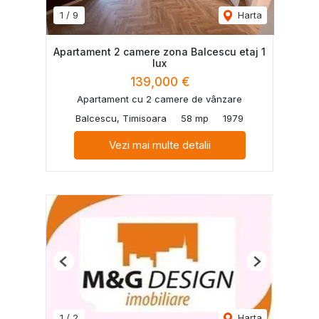
1
/
9
Harta
Apartament 2 camere zona Balcescu etaj 1
lux
139,000 €
Apartament cu 2 camere de vânzare
Balcescu, Timisoara
58 mp
1979
Vezi mai multe detalii
Previous
Next
1
/
2
Harta