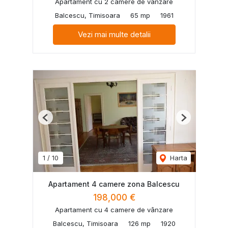
Apartament cu 2 camere de vânzare
Balcescu, Timisoara
65 mp
1961
Vezi mai multe detalii
Previous
Next
1
/
10
Harta
Apartament 4 camere zona Balcescu
198,000 €
Apartament cu 4 camere de vânzare
Balcescu, Timisoara
126 mp
1920