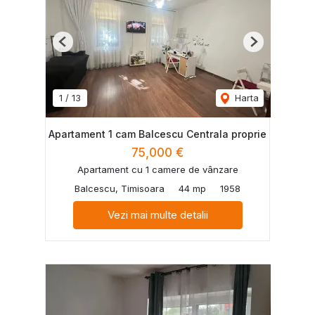
Previous
Next
1
/
13
Harta
Apartament 1 cam Balcescu Centrala proprie
75,000 €
Apartament cu 1 camere de vânzare
Balcescu, Timisoara
44 mp
1958
Vezi mai multe detalii