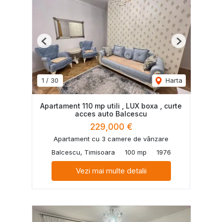
Previous
Next
1
/
30
Harta
Apartament 110 mp utili , LUX boxa , curte
acces auto Balcescu
229,000 €
Apartament cu 3 camere de vânzare
Balcescu, Timisoara
100 mp
1976
Vezi mai multe detalii