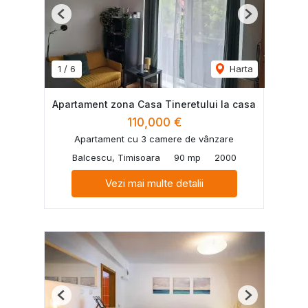
Previous
Next
1
/
6
Harta
Apartament zona Casa Tineretului la casa
110,000 €
Apartament cu 3 camere de vânzare
Balcescu, Timisoara
90 mp
2000
Vezi mai multe detalii
Previous
Next