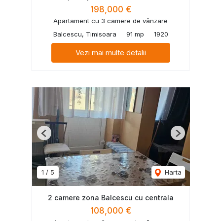
198,000 €
Apartament cu 3 camere de vânzare
Balcescu, Timisoara
91 mp
1920
Vezi mai multe detalii
Previous
Next
1
/
5
Harta
2 camere zona Balcescu cu centrala
108,000 €