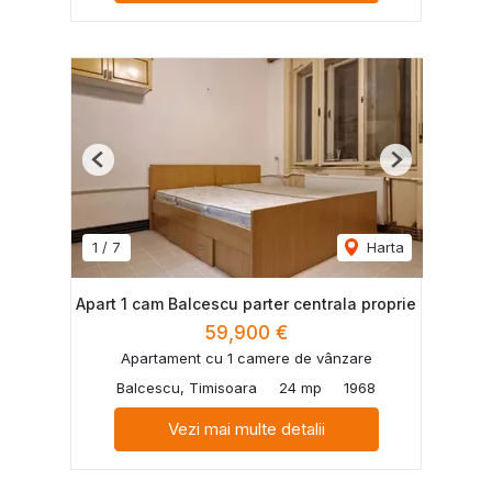
Previous
Next
1
/
7
Harta
Apart 1 cam Balcescu parter centrala proprie
59,900 €
Apartament cu 1 camere de vânzare
Balcescu, Timisoara
24 mp
1968
Vezi mai multe detalii