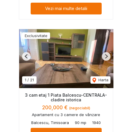
Vezi mai multe detalii
Exclusivitate
Previous
Next
1
/
21
Harta
3 cam etaj 1 Piata Balcescu-CENTRALA-
cladire istorica
200,000 €
(negociabil)
Apartament cu 3 camere de vânzare
Balcescu, Timisoara
90 mp
1940