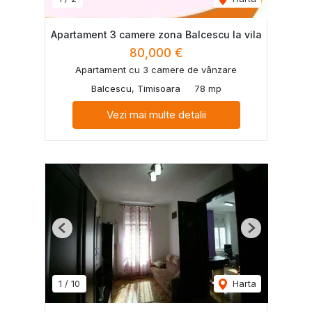
Apartament 3 camere zona Balcescu la vila
80,000 €
Apartament cu 3 camere de vânzare
Balcescu, Timisoara
78 mp
Vezi mai multe detalii
Previous
Next
1
/
10
Harta