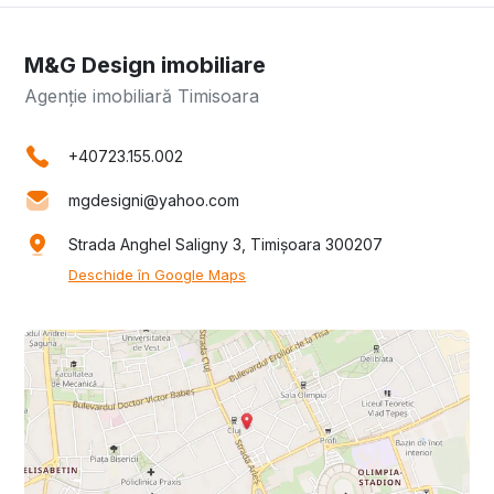
M&G Design imobiliare
Agenție imobiliară Timisoara
+40723.155.002
mgdesigni@yahoo.com
Strada Anghel Saligny 3, Timișoara 300207
Deschide în Google Maps