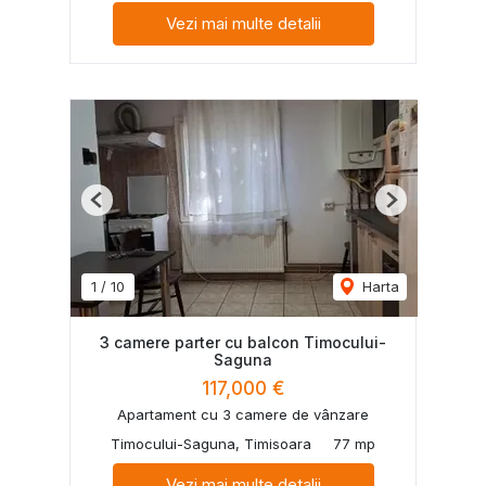
Vezi mai multe detalii
Previous
Next
1
/
10
Harta
3 camere parter cu balcon Timocului-
Saguna
117,000 €
Apartament cu 3 camere de vânzare
Timocului-Saguna, Timisoara
77 mp
Vezi mai multe detalii