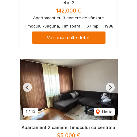
etaj 2
142,000 €
Apartament cu 3 camere de vânzare
Timocului-Saguna, Timisoara
67 mp
1988
Vezi mai multe detalii
Previous
Next
1
/
10
Harta
Apartament 2 camere Timocului cu centrala
95,000 €