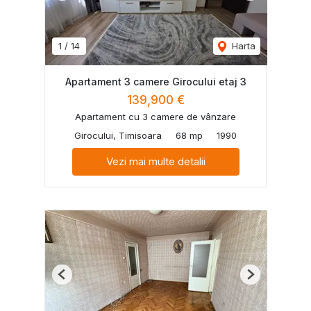
1
/
14
Harta
Apartament 3 camere Girocului etaj 3
139,900 €
Apartament cu 3 camere de vânzare
Girocului, Timisoara
68 mp
1990
Vezi mai multe detalii
Previous
Next