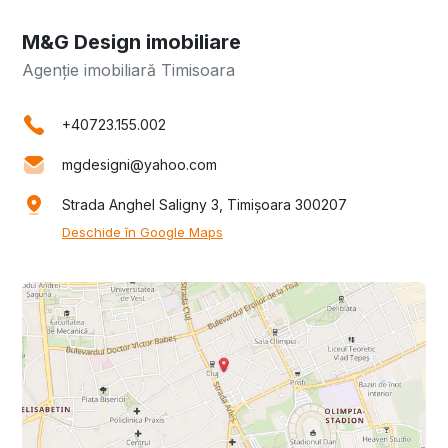
M&G Design imobiliare
Agenție imobiliară Timisoara
+40723.155.002
mgdesigni@yahoo.com
Strada Anghel Saligny 3, Timișoara 300207
Deschide în Google Maps