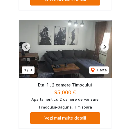
Previous
Next
1
/
8
Harta
Etaj 1 , 2 camere Timocului
95,000 €
Apartament cu 2 camere de vânzare
Timocului-Saguna, Timisoara
Vezi mai multe detalii