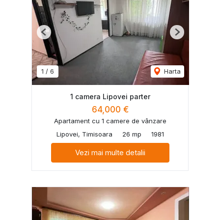
Previous
Next
1
/
6
Harta
1 camera Lipovei parter
64,000 €
Apartament cu 1 camere de vânzare
Lipovei, Timisoara
26 mp
1981
Vezi mai multe detalii