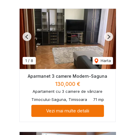
Previous
Next
1
/
8
Harta
Aparmanet 3 camere Modern-Saguna
130,000 €
Apartament cu 3 camere de vânzare
Timocului-Saguna, Timisoara
71 mp
Vezi mai multe detalii