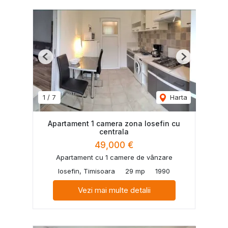
Previous
Next
1
/
7
Harta
Apartament 1 camera zona Iosefin cu
centrala
49,000 €
Apartament cu 1 camere de vânzare
Iosefin, Timisoara
29 mp
1990
Vezi mai multe detalii