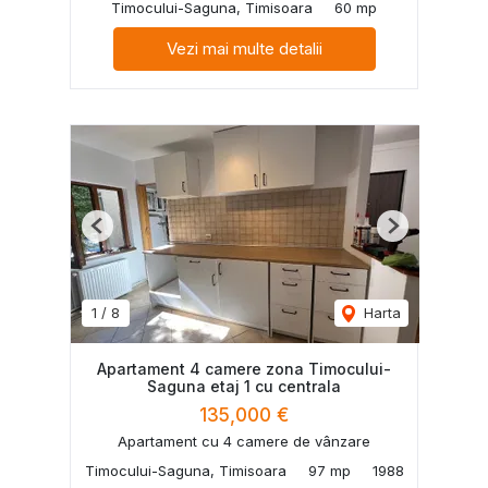
Timocului-Saguna, Timisoara
60 mp
Vezi mai multe detalii
Previous
Next
1
/
8
Harta
Apartament 4 camere zona Timocului-
Saguna etaj 1 cu centrala
135,000 €
Apartament cu 4 camere de vânzare
Timocului-Saguna, Timisoara
97 mp
1988