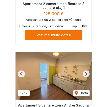
Apartament 2 camere modificate in 3
camere etaj 1
128,000 €
Apartament cu 2 camere de vânzare
Timocului-Saguna, Timisoara
58 mp
1988
Vezi mai multe detalii
Previous
Next
1
/
17
Harta
Apartament 3 camere zona Andrei Saguna