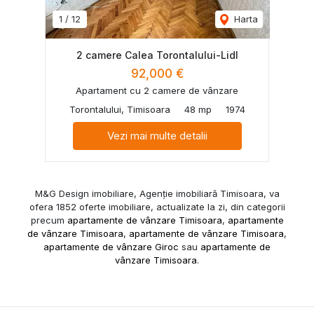
1
/
12
Harta
2 camere Calea Torontalului-Lidl
92,000 €
Apartament cu 2 camere de vânzare
Torontalului, Timisoara
48 mp
1974
Vezi mai multe detalii
M&G Design imobiliare, Agenție imobiliară Timisoara, va
ofera 1852 oferte imobiliare, actualizate la zi, din categorii
precum
apartamente de vânzare Timisoara
,
apartamente
de vânzare Timisoara
,
apartamente de vânzare Timisoara
,
apartamente de vânzare Giroc
sau
apartamente de
vânzare Timisoara
.