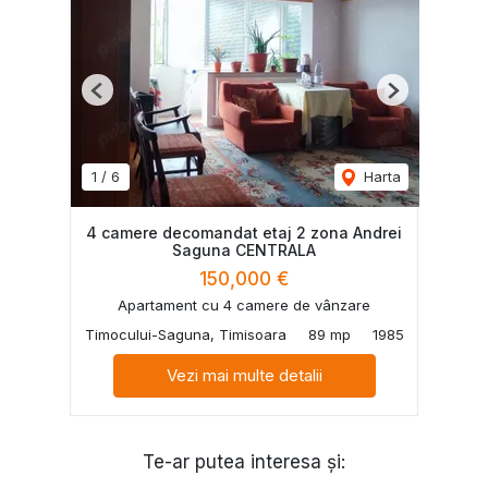
Previous
Next
1
/
6
Harta
4 camere decomandat etaj 2 zona Andrei
Saguna CENTRALA
150,000 €
Apartament cu 4 camere de vânzare
Timocului-Saguna, Timisoara
89 mp
1985
Vezi mai multe detalii
Te-ar putea interesa și: