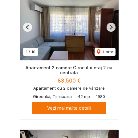
Previous
Next
1
/
10
Harta
Apartament 2 camere Girocului etaj 2 cu
centrala
83,500 €
Apartament cu 2 camere de vânzare
Girocului, Timisoara
42 mp
1980
Vezi mai multe detalii