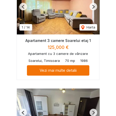
Previous
Next
1
/
14
Harta
Apartament 3 camere Soarelui etaj 1
125,000 €
Apartament cu 3 camere de vânzare
Soarelui, Timisoara
70 mp
1986
Vezi mai multe detalii
Previous
Next