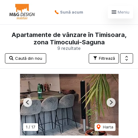
Sună acum
Meniu
Apartamente de vânzare în Timisoara,
zona Timocului-Saguna
9 rezultate
Caută din nou
Filtrează
Previous
Next
1
/
17
Harta