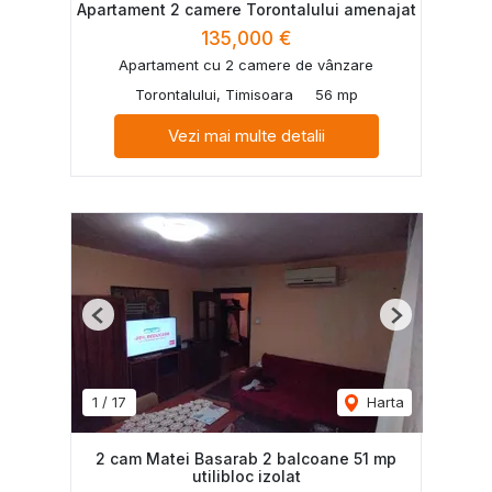
Apartament 2 camere Torontalului amenajat
135,000 €
Apartament cu 2 camere de vânzare
Torontalului, Timisoara
56 mp
Vezi mai multe detalii
Previous
Next
1
/
17
Harta
2 cam Matei Basarab 2 balcoane 51 mp
utilibloc izolat