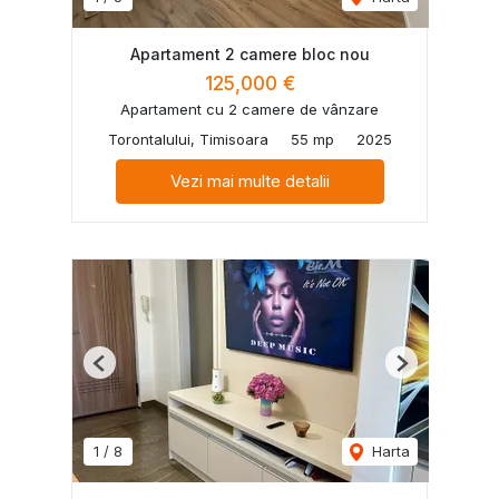
Apartament 2 camere bloc nou
125,000 €
Apartament cu 2 camere de vânzare
Torontalului, Timisoara
55 mp
2025
Vezi mai multe detalii
Previous
Next
1
/
8
Harta