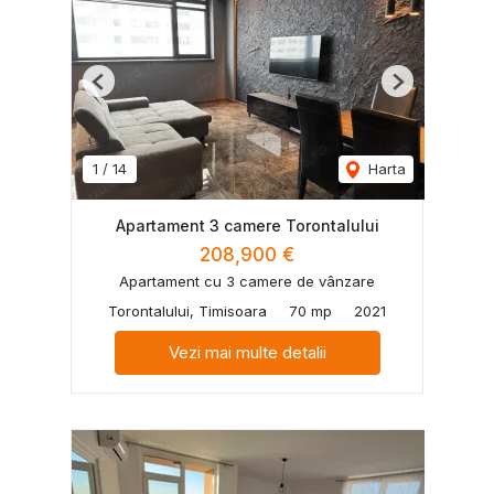
Previous
Next
1
/
14
Harta
Apartament 3 camere Torontalului
208,900 €
Apartament cu 3 camere de vânzare
Torontalului, Timisoara
70 mp
2021
Vezi mai multe detalii