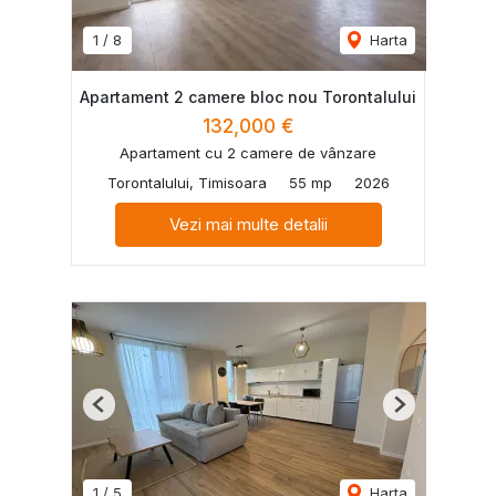
1
/
8
Harta
Apartament 2 camere bloc nou Torontalului
132,000 €
Apartament cu 2 camere de vânzare
Torontalului, Timisoara
55 mp
2026
Vezi mai multe detalii
Previous
Next
1
/
5
Harta