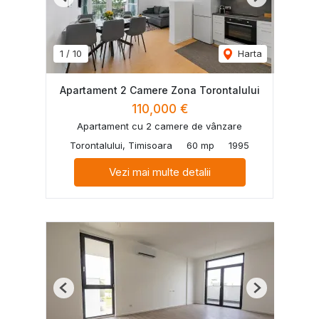
Previous
Next
1
/
10
Harta
Apartament 2 Camere Zona Torontalului
110,000 €
Apartament cu 2 camere de vânzare
Torontalului, Timisoara
60 mp
1995
Vezi mai multe detalii
Previous
Next