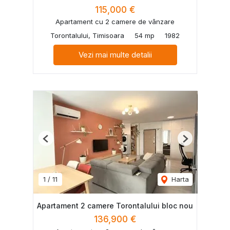
115,000 €
Apartament cu 2 camere de vânzare
Torontalului, Timisoara
54 mp
1982
Vezi mai multe detalii
Previous
Next
1
/
11
Harta
Apartament 2 camere Torontalului bloc nou
136,900 €