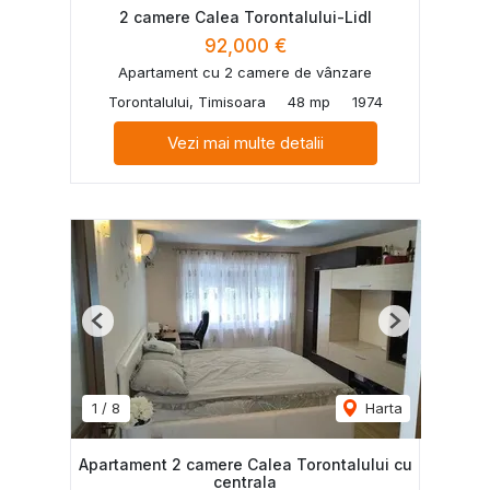
2 camere Calea Torontalului-Lidl
92,000 €
Apartament cu 2 camere de vânzare
Torontalului, Timisoara
48 mp
1974
Vezi mai multe detalii
Previous
Next
1
/
8
Harta
Apartament 2 camere Calea Torontalului cu
centrala