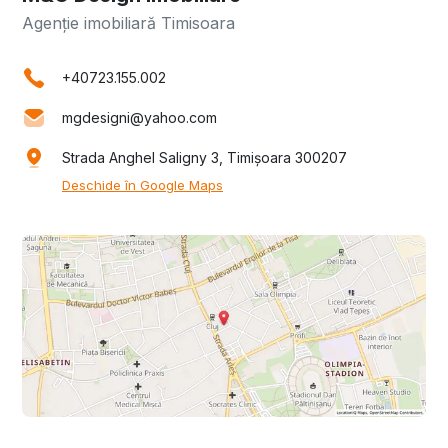
Agenție imobiliară Timisoara
+40723.155.002
mgdesigni@yahoo.com
Strada Anghel Saligny 3, Timișoara 300207
Deschide în Google Maps