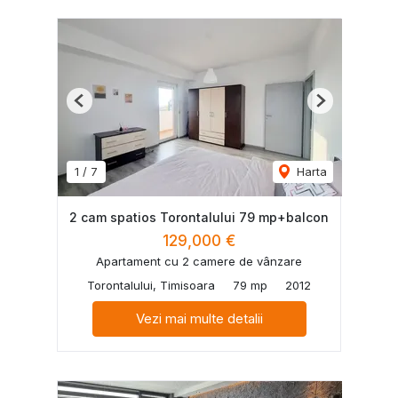
Previous
Next
1
/
7
Harta
2 cam spatios Torontalului 79 mp+balcon
129,000 €
Apartament cu 2 camere de vânzare
Torontalului, Timisoara
79 mp
2012
Vezi mai multe detalii