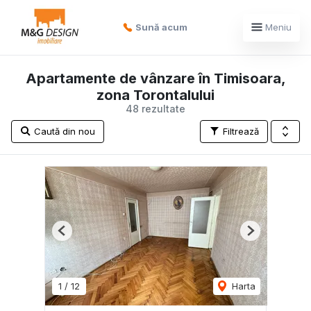
Sună acum
Meniu
Apartamente de vânzare în Timisoara,
zona Torontalului
48 rezultate
Caută din nou
Filtrează
Previous
Next
1
/
12
Harta