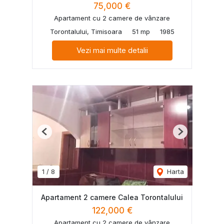
75,000 €
Apartament cu 2 camere de vânzare
Torontalului, Timisoara
51 mp
1985
Vezi mai multe detalii
Previous
Next
1
/
8
Harta
Apartament 2 camere Calea Torontalului
122,000 €
Apartament cu 2 camere de vânzare