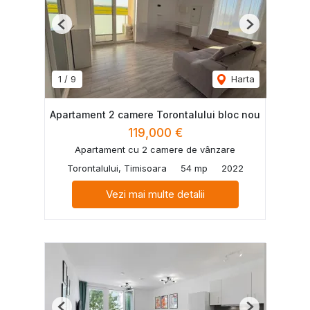
Previous
Next
1
/
9
Harta
Apartament 2 camere Torontalului bloc nou
119,000 €
Apartament cu 2 camere de vânzare
Torontalului, Timisoara
54 mp
2022
Vezi mai multe detalii