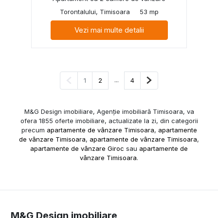
Torontalului, Timisoara
53 mp
Vezi mai multe detalii
Pagina anterioară
...
Pagina următoare
1
2
4
M&G Design imobiliare, Agenție imobiliară Timisoara, va
ofera 1855 oferte imobiliare, actualizate la zi, din categorii
precum
apartamente de vânzare Timisoara
,
apartamente
de vânzare Timisoara
,
apartamente de vânzare Timisoara
,
apartamente de vânzare Giroc
sau
apartamente de
vânzare Timisoara
.
M&G Design imobiliare