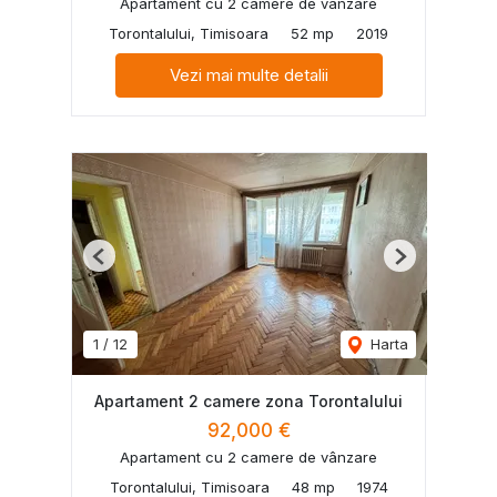
Apartament cu 2 camere de vânzare
Torontalului, Timisoara
52 mp
2019
Vezi mai multe detalii
Previous
Next
1
/
12
Harta
Apartament 2 camere zona Torontalului
92,000 €
Apartament cu 2 camere de vânzare
Torontalului, Timisoara
48 mp
1974