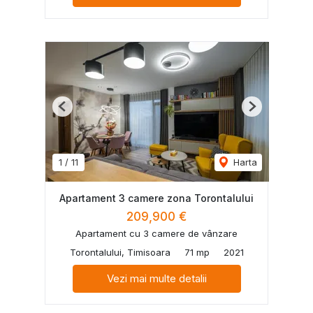
Previous
Next
1
/
11
Harta
Apartament 3 camere zona Torontalului
209,900 €
Apartament cu 3 camere de vânzare
Torontalului, Timisoara
71 mp
2021
Vezi mai multe detalii