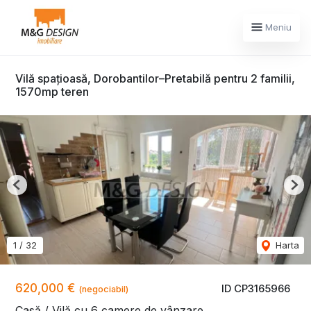
Meniu
Vilă spațioasă, Dorobantilor–Pretabilă pentru 2 familii,
1570mp teren
Previous
Nex
1
/
32
Harta
620,000 €
ID CP3165966
(negociabil)
Casă / Vilă cu 6 camere de vânzare