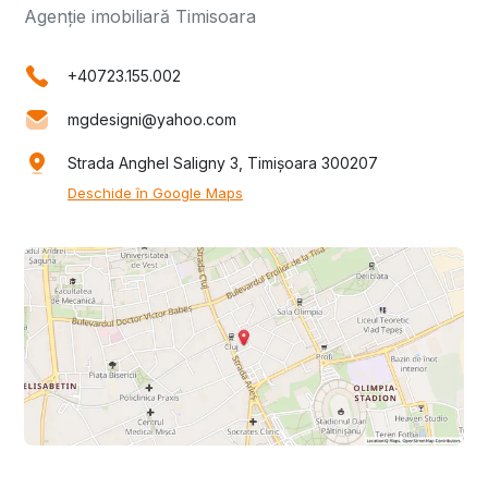
Agenție imobiliară Timisoara
+40723.155.002
mgdesigni@yahoo.com
Strada Anghel Saligny 3, Timișoara 300207
Deschide în Google Maps