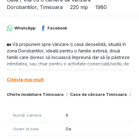
Dorobantilor, Timisoara
220 mp
1980
WhatsApp
Facebook
🏡 Vă propunem spre vânzare o casă deosebită, situată în
zona Dorobantilor, ideală pentru o familie extinsă, două
familii care doresc să locuiască împreună dar să își păstreze
intimitatea, sau chiar pentru o activitate comercială/sediu de
firmă. Proprietatea este complet amenajată și dispune de
compartimentare excelentă pe două niveluri (Parter + Etaj),
Citește mai mult
având *intrări separate (2 uși de acces)*.
📐 Detalii Tehnice și Compartimentare:
Oferte imobiliare Timisoara
Case de vânzare Timisoara
Ca
* *Suprafață utilă:* 220 mp
* *Suprafață teren:* 1570 mp (un adevărat refugiu verde în
oraș)
Număr camere
6
* *Regim de înălțime:* Parter + Etaj
* *Parter:* 3 camere spațioase, baie, bucătărie, debara, hol
Geam la baie
Da
acces.
* *Etaj:* 3 camere luminoase, baie, hol, debara.