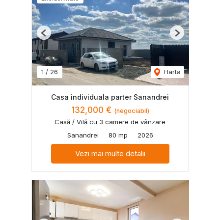
Previous
Next
1
/
26
Harta
Casa individuala parter Sanandrei
132,000 €
(negociabil)
Casă / Vilă cu 3 camere de vânzare
Sanandrei
80 mp
2026
Vezi mai multe detalii