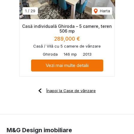
1
/
29
Harta
Casă individuală Ghiroda – 5 camere, teren
506 mp
289,000 €
Casă / Vilă cu 5 camere de vânzare
Ghiroda
146 mp
2013
Vezi mai multe detalii
Înapoi la Case de vânzare
M&G Design imobiliare