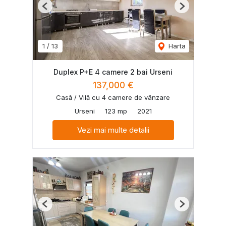
Previous
Next
1
/
13
Harta
Duplex P+E 4 camere 2 bai Urseni
137,000 €
Casă / Vilă cu 4 camere de vânzare
Urseni
123 mp
2021
Vezi mai multe detalii
Previous
Next