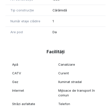
Pentru mai multe detalii sau pentru a programa o vizionare,
nu ezitați să ne contactați!
Tip construcție
Cărămidă
Număr etaje clădire
1
Are pod
Da
Facilități
Apă
Canalizare
CATV
Curent
Gaz
Iluminat stradal
Internet
Mijloace de transport în
comun
Străzi asfaltate
Telefon