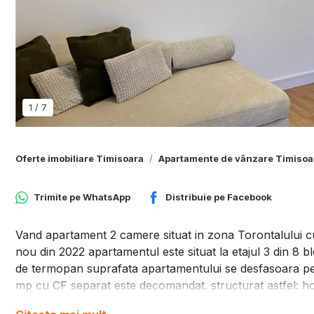
1
/
7
Oferte imobiliare Timisoara
Apartamente de vânzare Timisoa
Trimite pe
WhatsApp
Distribuie pe
Facebook
Vand apartament 2 camere situat in zona Torontalului 
nou din 2022 apartamentul este situat la etajul 3 din 8 
de termopan suprafata apartamentului se desfasoara pe 5
mp cu CF separat este decomandat. structurat astfel: ho
logie. incalzirea apartamentului se realizeaza prin pard