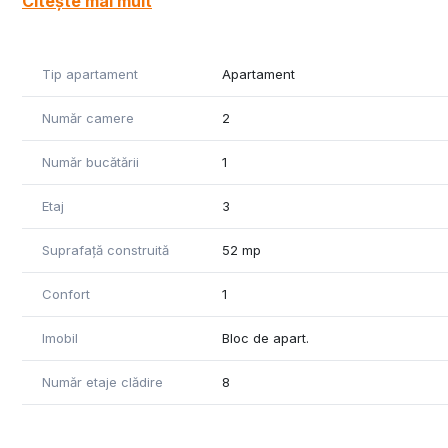
Citește mai mult
aer conditionat se vinde mobilat si utilat la pretul de 13
ID 9393
Tip apartament
Apartament
Număr camere
2
Număr bucătării
1
Etaj
3
Suprafață construită
52 mp
Confort
1
Imobil
Bloc de apart.
Număr etaje clădire
8