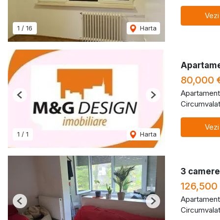
Vezi
1
/
16
Harta
Apartame
80,000 
Apartament
Previous
Next
Circumvalat
Vezi
1
/
1
Harta
3 camere 
126,500
Apartament
Previous
Next
Circumvalat