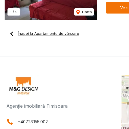
Vezi
1
/
9
Harta
Înapoi la Apartamente de vânzare
Agenție imobiliară Timisoara
+40723.155.002