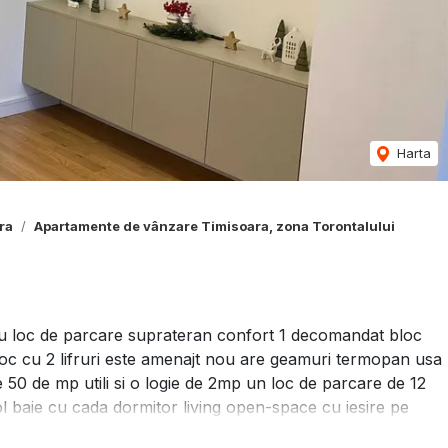
Harta
ra
Apartamente de vânzare Timisoara, zona Torontalului
cu loc de parcare suprateran confort 1 decomandat bloc
bloc cu 2 lifruri este amenajt nou are geamuri termopan usa
0 de mp utili si o logie de 2mp un loc de parcare de 12
l baie cu cada dormitor living open-space cu iesire pe
oseala de la centrala termica prin condesare cu termostat