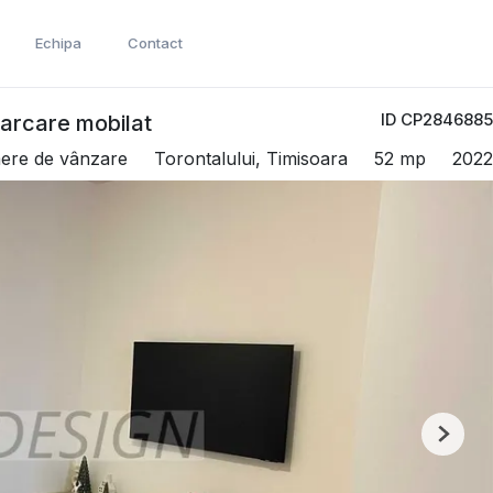
Echipa
Contact
ID CP2846885
parcare mobilat
ere de vânzare
Torontalului, Timisoara
52 mp
2022
Next