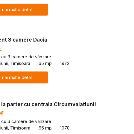
 mai multe detalii
nt 3 camere Dacia
€
 cu 3 camere de vânzare
iunii, Timisoara
65 mp
1972
 mai multe detalii
la parter cu centrala Circumvalatiunii
 €
 cu 3 camere de vânzare
iunii, Timisoara
65 mp
1978