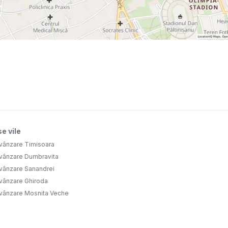
e vile
 vânzare Timisoara
 vânzare Dumbravita
 vânzare Sanandrei
 vânzare Ghiroda
 vânzare Mosnita Veche