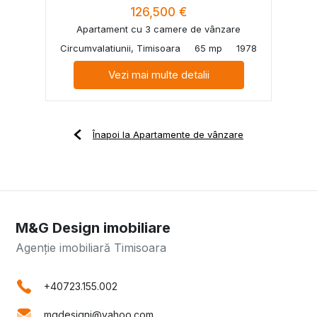
126,500 €
Apartament cu 3 camere de vânzare
Circumvalatiunii, Timisoara
65 mp
1978
Vezi mai multe detalii
Înapoi la Apartamente de vânzare
M&G Design imobiliare
Agenție imobiliară Timisoara
+40723.155.002
mgdesigni@yahoo.com