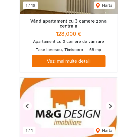
1
/
16
Harta
Vând apartament cu 3 camere zona
centrala
128,000 €
Apartament cu 3 camere de vânzare
Take Ionescu, Timisoara
68 mp
Vezi mai multe detalii
Previous
Next
1
/
1
Harta