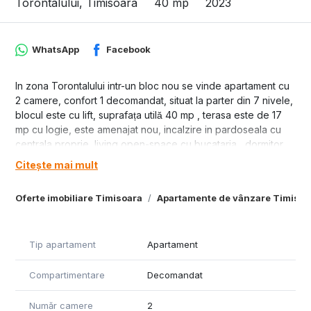
Torontalului, Timisoara
40 mp
2023
WhatsApp
Facebook
In zona Torontalului intr-un bloc nou se vinde apartament cu
2 camere, confort 1 decomandat, situat la parter din 7 nivele,
blocul este cu lift, suprafața utilă 40 mp , terasa este de 17
mp cu logie, este amenajat nou, incalzire in pardoseala cu
centrala proprie, living open-space cu bucataria , dormitor
separat , baie moderna , pret 93000 euro.
Citește mai mult
Oferte imobiliare Timisoara
Apartamente de vânzare Timisoa
Tip apartament
Apartament
Compartimentare
Decomandat
Număr camere
2