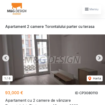
Meniu
Apartament 2 camere Torontalului parter cu terasa
Previous
Nex
1
/
6
Harta
93,000 €
ID CP3080110
Apartament cu 2 camere de vânzare