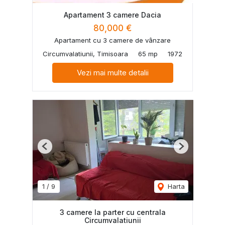
Apartament 3 camere Dacia
80,000 €
Apartament cu 3 camere de vânzare
Circumvalatiunii, Timisoara
65 mp
1972
Vezi mai multe detalii
Previous
Next
1
/
9
Harta
3 camere la parter cu centrala
Circumvalatiunii