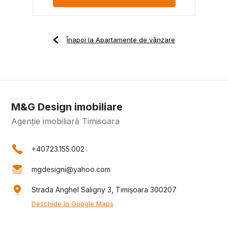
Înapoi la Apartamente de vânzare
M&G Design imobiliare
Agenție imobiliară Timisoara
+40723.155.002
mgdesigni@yahoo.com
Strada Anghel Saligny 3, Timișoara 300207
Deschide în Google Maps