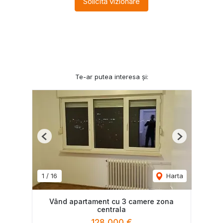
Solicită vizionare
Te-ar putea interesa și:
Previous
Next
1
/
16
Harta
Vând apartament cu 3 camere zona
centrala
128,000 €