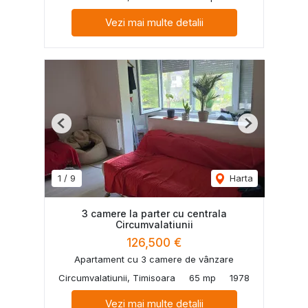
Vezi mai multe detalii
Previous
Next
1
/
9
Harta
3 camere la parter cu centrala
Circumvalatiunii
126,500 €
Apartament cu 3 camere de vânzare
Circumvalatiunii, Timisoara
65 mp
1978
Vezi mai multe detalii