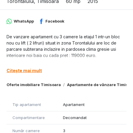
Torontalului, Timisoara
60 mp
2015
WhatsApp
Facebook
De vanzare apartament cu 3 camere la etajul 1 intr-un bloc
nou cu lift ( 2 lifruri) situat in zona Torontalului are loc de
parcare subterana inclazire in pardosea clima gresie usi
interioare noi baia cu cada pret : 119000 euro.
ID 10363
Citește mai mult
Oferte imobiliare Timisoara
Apartamente de vânzare Timisoa
Tip apartament
Apartament
Compartimentare
Decomandat
Număr camere
3