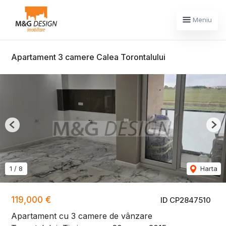
Meniu
Apartament 3 camere Calea Torontalului
Previous
Nex
1
/
8
Harta
119,000 €
ID CP2847510
Apartament cu 3 camere de vânzare