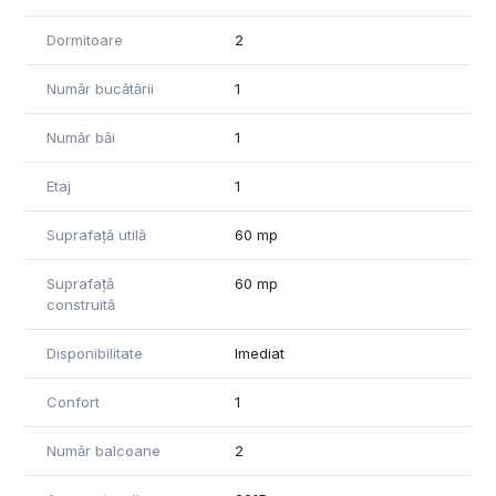
Dormitoare
2
Număr bucătării
1
Număr băi
1
Etaj
1
Suprafață utilă
60 mp
Suprafață
60 mp
construită
Disponibilitate
Imediat
Confort
1
Număr balcoane
2