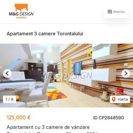
Meniu
Apartament 3 camere Torontalului
Previous
Nex
1
/
8
Harta
125,000 €
ID CP2848590
Apartament cu 3 camere de vânzare