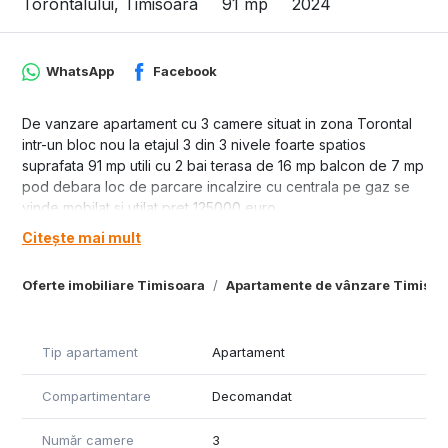
Torontalului, Timisoara
91 mp
2024
WhatsApp
Facebook
De vanzare apartament cu 3 camere situat in zona Torontal
intr-un bloc nou la etajul 3 din 3 nivele foarte spatios
suprafata 91 mp utili cu 2 bai terasa de 16 mp balcon de 7 mp
pod debara loc de parcare incalzire cu centrala pe gaz se
vinde mobilat si utilat pret 125000 euro.
Citește mai mult
ID 11550
Oferte imobiliare Timisoara
Apartamente de vânzare Timisoa
Tip apartament
Apartament
Compartimentare
Decomandat
Număr camere
3