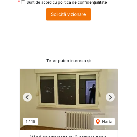
Sunt de acord cu
politica de confidențialitate
Solicită vizionare
Te-ar putea interesa și:
Previous
Next
1
/
16
Harta