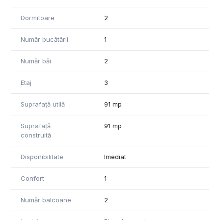
Dormitoare
2
Număr bucătării
1
Număr băi
2
Etaj
3
Suprafață utilă
91 mp
Suprafață
91 mp
construită
Disponibilitate
Imediat
Confort
1
Număr balcoane
2