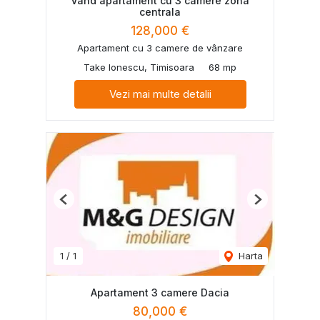
Vând apartament cu 3 camere zona
centrala
128,000 €
Apartament cu 3 camere de vânzare
Take Ionescu, Timisoara
68 mp
Vezi mai multe detalii
Previous
Next
1
/
1
Harta
Apartament 3 camere Dacia
80,000 €