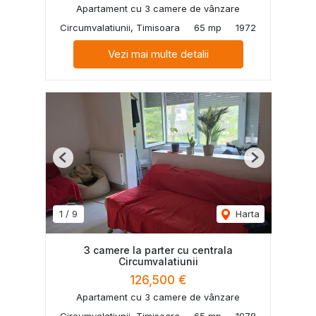
Apartament cu 3 camere de vânzare
Circumvalatiunii, Timisoara
65 mp
1972
Vezi mai multe detalii
Previous
Next
1
/
9
Harta
3 camere la parter cu centrala
Circumvalatiunii
126,500 €
Apartament cu 3 camere de vânzare
Circumvalatiunii, Timisoara
65 mp
1978