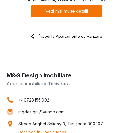
Vezi mai multe detalii
Înapoi la Apartamente de vânzare
M&G Design imobiliare
Agenție imobiliară Timisoara
+40723.155.002
mgdesigni@yahoo.com
Strada Anghel Saligny 3, Timișoara 300207
Deschide în Google Maps